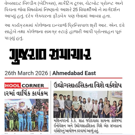
વેબસાઇટ બિલ્ડીંગ (બેઝિક્સ), માર્કેટિંગ ટૂલ્સ, ચેટબોટ પ્રોમ્પ્ટ અને
પિચના જેવા વિષયોમાં નિષ્ણાતો આશરે 25 વિધાર્થીઓ ને માર્ગદર્શન
આપ્યું હતું. દરેક લેક્ચરના ફીડબેક પણ લેવામાં આવ્યા હતા.
આ કાર્યક્રમમાં કોલેજના ઇન્ચાર્જ પ્રિન્સિપાલ શ્રી આર. એન. દવે
સાહેબે તથા કોલેજના સમગ્ર સ્ટાફે હાજરી આપી પ્રોત્સાહન પૂરું
પાડ્યું હતું.