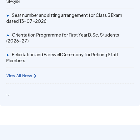
પરિણામ
19 MAY 2026
Seat number and sitting arrangement for Class 3 Exam
➤
Gold Medal & University Rank Achievers – F.Y. B.Sc. Sem-
dated 13-07-2026
1 (2025–26)
Orientation Programme for First Year B.Sc. Students
➤
(2026–27)
Felicitation and Farewell Ceremony for Retiring Staff
➤
Members
View All News
```