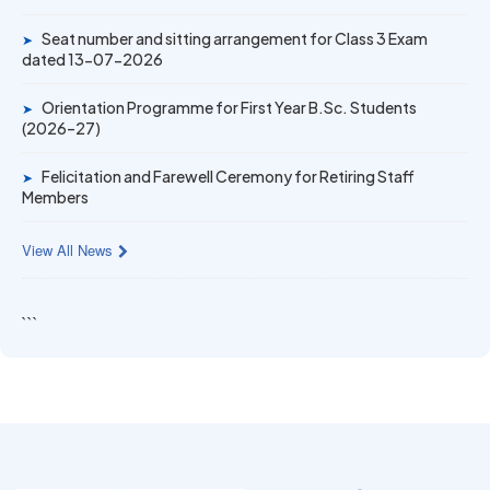
Gold Medal & University Rank Achievers – F.Y. B.Sc. Sem-
Seat number and sitting arrangement for Class 3 Exam
1 (2025–26)
➤
dated 13-07-2026
Orientation Programme for First Year B.Sc. Students
➤
(2026–27)
Felicitation and Farewell Ceremony for Retiring Staff
➤
Members
View All News
```