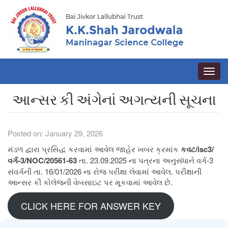
Toggle
naviga
આન્સર કી અંગેનાં અગત્યની સૂચના
Posted on: January 29, 2026
મંડળ દ્વારા પ્રસિદ્ધ કરવામાં આવેલ જાહેર ખબર ક્રમાંક
કવટ/isc3/
વર્ગ-3/NOC/20561-63
તા. 23.09.2025 ના પત્રના અનુસંધાને વર્ગ-3
સંવર્ગની તા. 16/01/2026 ના રોજ પરીક્ષા લેવામાં આવેલ. પરીક્ષાની
આન્સર કી કોલેજની વેબસાઇટ પર મૂકવામાં આવેલ છે.
CLICK HERE FOR ANSWER KEY