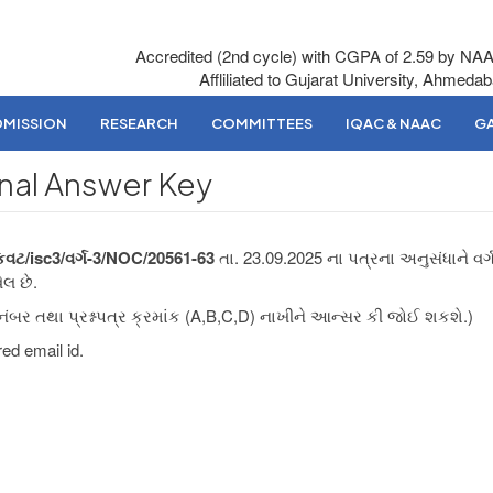
Accredited (2nd cycle) with CGPA of 2.59 by NA
Affliliated to Gujarat University, Ahmeda
DMISSION
RESEARCH
COMMITTEES
IQAC & NAAC
GA
inal Answer Key
કવટ/isc3/વર્ગ-3/NOC/20561-63
તા. 23.09.2025 ના પત્રના અનુસંધાને વર્ગ
લ છે.
 નંબર તથા પ્રશ્નપત્ર ક્રમાંક (A,B,C,D) નાખીને આન્સર કી જોઈ શકશે.)
red email id.