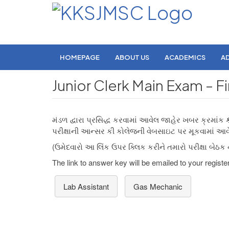
HOMEPAGE
ABOUT US
ACADEMICS
A
Junior Clerk Main Exam – F
મંડળ દ્વારા પ્રસિદ્ધ કરવામાં આવેલ જાહેર ખબર ક્રમાંક
પરીક્ષાની આન્સર કી કોલેજની વેબસાઇટ પર મૂકવામાં આવે
(ઉમેદવારો આ લિંક ઉપર ક્લિક કરીને તમારો પરીક્ષા બેઠક
The link to answer key will be emailed to your registe
Lab Assistant
Gas Mechanic