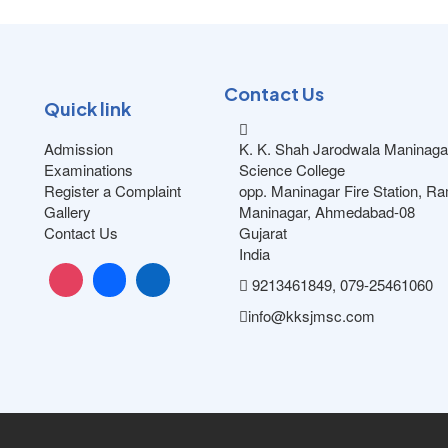
Contact Us
Quick link
Admission
K. K. Shah Jarodwala Maninaga
Examinations
Science College
Register a Complaint
opp. Maninagar Fire Station, R
Gallery
Maninagar, Ahmedabad-08
Contact Us
Gujarat
India
9213461849, 079-25461060
info@kksjmsc.com