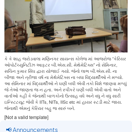
કે કે શાહ જરોડવાલા મણિનગર સાયન્સ કોલેજ માં આજરોજ “કેરિયર
ઓપોર્ટચ્યુનિટીઝ આફ્ટર બી.એસ.સી. મેથેમેટિક્સ” નો સેમિનાર,
સચિન કુમાર સિંઘ દ્વારા યોજાઈ ગયો. જેનો લાભ બી.એસ.સી. ના
બીજા અને ત્રીજા વર્ષ ના મેથેમેટિક્સ ના બધા વિદ્યાર્થીઓ ને મળ્યો.
આ સેમિનાર માં વિદ્યાર્થીઓ ને ઘણી બધી એવી તકો વિશે જાણવા મળ્યું
જે તેઓ જાણતા જ ન હતા. અને સ્પીકરે ઘણી બધી એવી વાતો અને
વાર્તાઓ કહી કે જેનાથી બાળકોનો ઉત્સાહ વધે અને વધુ ને વધુ સારી
ઇન્સ્ટિટયૂટ જેવી કે IITs, NITs, IISc etc માં હાયર સ્ટડી માટે જાય.
જેનાથી એમનું કેરિયર બહુ જ સારું બને.
[Not a valid template]
📢 Announcements