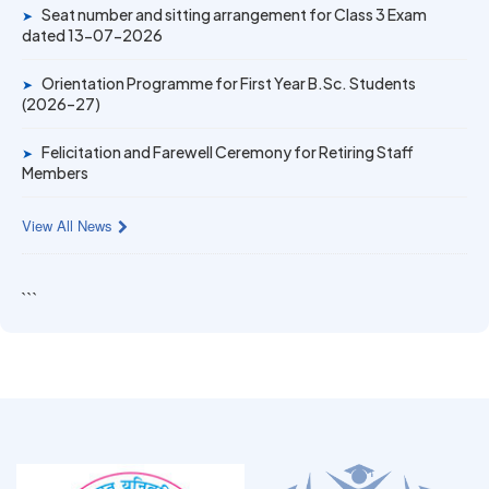
1 (2025–26)
Seat number and sitting arrangement for Class 3 Exam
➤
dated 13-07-2026
Orientation Programme for First Year B.Sc. Students
➤
(2026–27)
Felicitation and Farewell Ceremony for Retiring Staff
➤
Members
View All News
```