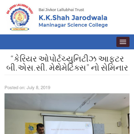
Toggle
naviga
“કેરિયર ઓપોર્ટચ્યુનિટીઝ આફ્ટર
બી.એસ.સી. મેથેમેટિક્સ” નો સેમિનાર
Posted on: July 8, 2019